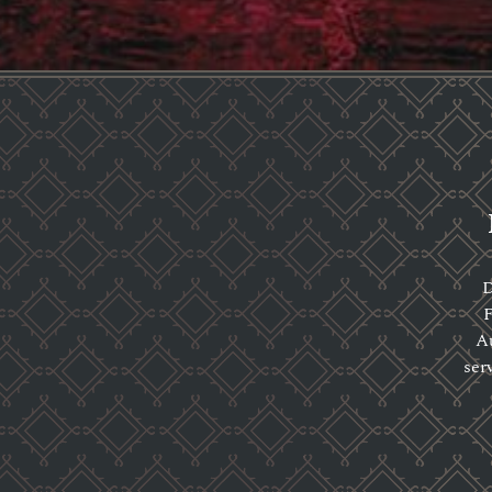
D
F
Au
ser