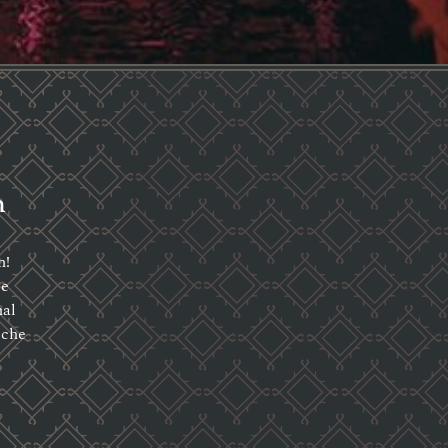
n
n!
te
nal
sche